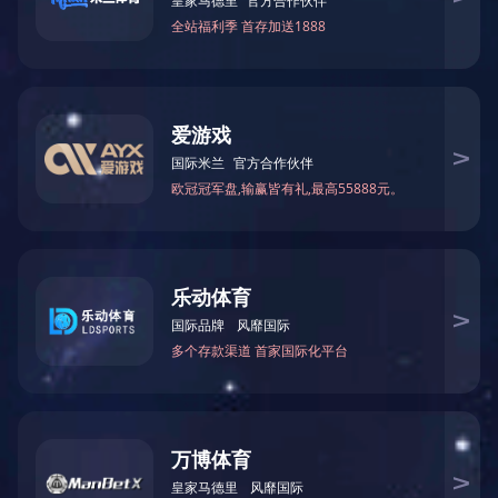
设置斜面或弧形段，提高脱水效果； 5、可以增加入料箱，保证筛面物
细物料的脱水回收工艺，该类型振动筛采用双电机或电机拖动激
料均匀； 1、筛机分为单层和双层，选择单层或双层主要由物料的
颗粒组合来决定； 2、常用筛网分为不锈钢条缝筛板、聚氨酯筛板、或
振器结构，采用了自同步原理，通过偏心块调节振幅大小。设备
编织网筛网，这几种筛板各有优缺点； 3、筛机可做成水平或负倾角或
主要由入料箱、筛箱、电机或激振器、减震弹簧、支腿等组成。
可调倾角； 4、基础可做成预埋铁或地脚螺栓两种类型； 5、设备
工作时通过电机或激振器的旋转两组偏心块产生的离心力沿激振
不局限以上型号，可以非标设计； 打开包装箱或开始安装振动筛之
前，应彻底检查所提供的说明书和图纸。装箱单详细地列明了各包装箱的
线的方向叠加，方向激振力则抵消，迫使箱体产生直线轨迹的运
内容。在接收货物之后，要检查包装箱内的物件，然后，重新密封包装箱
动。
以免箱内物件损失或损坏，只有当安装期间需要这些物件时，才再次开
箱。 材质为橡胶或聚氨酯覆层的部件，例如橡胶弹簧，（当提供
时），必须给予防护，以免遭受直接强烈光照，高温，较大的昼夜温度变
GPS高频振动筛通常由激振部件、筛体、减震装置、支架、
化或机械性损坏。 无论使用何种包装材料，设备均应放置在水平支座
筛板等结构组成（如图示）。
或枕木上，避免直接接触地面。对于短期存放，应采用防水帆布覆盖设
备；对于长期存放，则要更结实耐用的材料覆盖或存放于室内。 为便
于运输和现场安装，在运输或安装振动筛时可以卸下振动电机，或请厂家
**技术人员进行现场指导。 检查振动电机螺栓即是否完全紧固。
检查筛板固定螺栓的紧固性，并进一步对外露螺纹涂上油漆以便表明经过
了检查并且紧固正确。 参考安装图，检查筛板静态倾斜度（要求水平