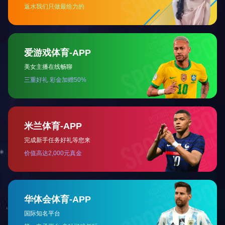
上一篇：
没有了
下一篇：
建材筛分，推荐使用故道金机械直线筛
CONTACT US
联系方式
联系人
王经理
联系电话
18637300467
公司地址
新乡市小店工业区
ATTENTION