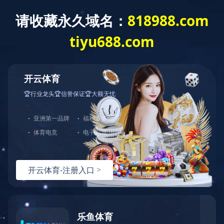
开云·官方端网页版登录入口
网站开云·官方端网页版登录入口
关于我们
主营产品
成功案例
生产设备
新闻资讯
开云·官方端网页版登录入口-开云（中国）