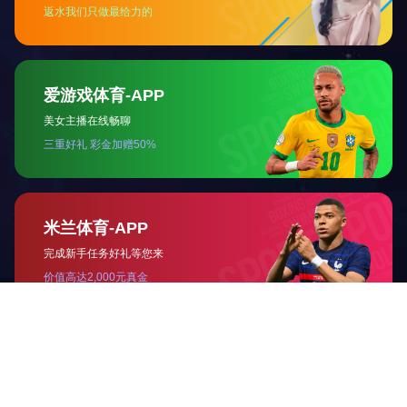
网站开云·官方端网页版登录入口
咨询热线
提交
CONTACT US