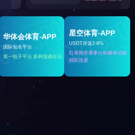
成功案例
例
成功案例