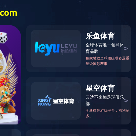
·官方端网页版登录入口-开云（中
18637300467
国）
开云·官方端网页版登录入
口相关的文章