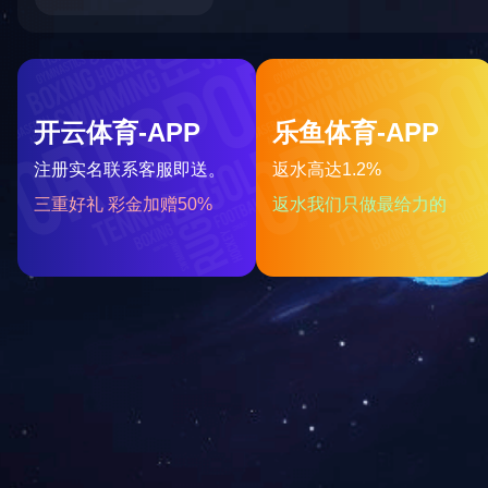
上一篇：
成功案例