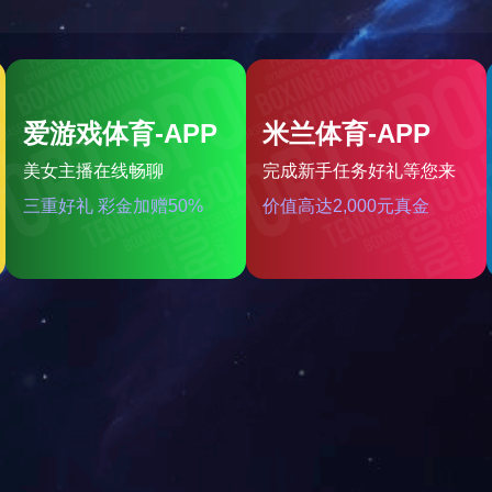
下一篇：
成功案