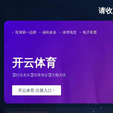
开云·官方端网页版登录入口
网站开云·官方
开云·官方端网页版登录入口
>
成功案例
成功案例
发布时间：2024-12-19
浏览：4528次